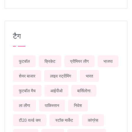
टैग
फुटबॉल
क्रिकेट
प्रीमियर लीग
भाजपा
शेयर बाजार
लाइव स्ट्रीमिंग
भारत
फुटबॉल मैच
आईपीओ
बार्सिलोना
ला लीगा
पाकिस्तान
निवेश
टी20 वर्ल्ड कप
स्टॉक मार्केट
कांग्रेस