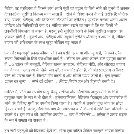
निवेश
,
वह प्रक्रिया है जिसमें लोग अपने पूंजी को बढ़ाने के लिये सोने को चुनते हैं
अक्सर
दीर्घकालिक सुरक्षित विकल्प माना जाता है। सोने में निवेश करने के कई तरीके हैं: भौतिक
बार, सिक्के, ईटीएफ, और डिजिटल प्लेटफ़ॉर्म पर ट्रेडिंग। प्रत्येक तरीका अलग‑अलग
जोखिम और लिक्विडिटी देता है। भौतिक सोना रखने का लाभ है कि यह किसी भी
तकनीकी विफलता से बचता है, परन्तु इसे सुरक्षित रखने के लिये सुरक्षित भंडारण की
ज़रूरत होती है। दूसरी ओर, ईटीएफ और फ्यूचर्स ट्रेडिंग ऑनलाइन आसान है, लेकिन
बाजार की अस्थिरता के साथ जुड़ा जोखिम बढ़ जाता है।
एक और महत्वपूर्ण इकाई
कीमत
,
सोने का प्रति ग्राम या औंस मूल्य
है, जिसको ट्रैक
करना निवेशकों के लिये प्राथमिक कार्य है। कीमत पर असर डालने वाले प्रमुख कारक
हैं: US डॉलर की मजबूती, वैश्विक खनन उत्पादन, मौद्रिक नीति, और जौहरात बाजार
का विकास। उदाहरण के लिये, जब डॉलर कमजोर होता है, तो अंतरराष्ट्रीय खरीदार
सोने को सस्ता पाते हैं, जिससे माँग बढ़ती है और कीमतें ऊपर जाती हैं। इस प्रकार
डॉलर का मूल्य → सोने की कीमत → निवेश निर्णय
एक और त्रिपदी बनती है।
आखिर में, सोने का उपयोग
धातु
,
वैल्यू स्टोरेज और औद्योगिक अनुप्रयोगों के लिये
प्रयुक्त तत्व
के रूप में भी होता है। इलेक्ट्रॉनिक्स, मेडिकल डिवाइस और एयरोस्पेस में
सोने की विशिष्ट गुणों का उपयोग किया जाता है। यद्यपि ये उपयोग कुल मांग का छोटा
हिस्सा बनाते हैं, परन्तु औद्योगिक मांग के उतार‑चढ़ाव से कीमतों में अतिरिक्त परिवर्तन आ
सकते हैं। इस संबंध को
उद्योगिक उपयोग → मांग में परिवर्तन → कीमत में उतार‑चढ़ाव
के रूप में समझा जा सकता है।
इन सभी पहलुओं को मिलाकर देखें तो, सोना एक जटिल लेकिन समझने लायक वित्तीय