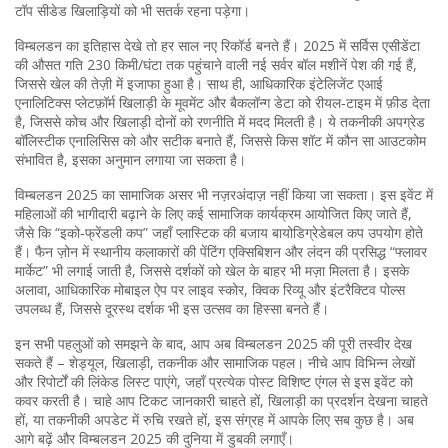
टॉप सीडेड खिलाड़ियों को भी सतर्क रहना पड़ेगा।
विम्बलडन का इतिहास देखे तो हर साल नए रिकॉर्ड बनते हैं। 2025 में सर्विस एसीडेंटा
की औसत गति 230 किमी/घंटा तक पहुंचाने वाली नई सर्वर बॉल मशीनें पेश की गई हैं,
जिससे खेल की तेज़ी में इजाफा हुआ है। साथ ही, आधिकारिक इंटेलिजेंट एआई
एनालिटिक्स प्लेटफ़ॉर्म खिलाड़ी के मूवमेंट और बैकलॉन्ग डेटा को रीयल‑टाइम में फ़ीड देता
है, जिससे कोच और खिलाड़ी दोनों को रणनीति में मदद मिलती है। ये तकनीकी अपग्रेड
बॉलिस्टीक एनालिसिस को और सटीक बनाते हैं, जिससे किस शॉट में कौन सा आउटकोम
संभावित है, इसका अनुमान लगाया जा सकता है।
विम्बलडन 2025 का सामाजिक असर भी नज़रअंदाज़ नहीं किया जा सकता। इस इवेंट में
महिलाओं की भागीदारी बढ़ाने के लिए कई सामाजिक कार्यक्रम आयोजित किए जाते हैं,
जैसे कि “इको‑फ्रेंडली कप” जहाँ प्लास्टिक की बजाय बायोडिग्रेडेबल कप उपयोग होते
हैं। फैन ज़ोन में स्थानीय कलाकारों की पेंटिंग एक्सिबिशन और लंदन की प्रसिद्ध “फ्लावर
मार्केट” भी लगाई जाती है, जिससे दर्शकों को खेल के बाहर भी मज़ा मिलता है। इसके
अलावा, आधिकारिक मोबाइल ऐप पर लाइव स्कोर, क्विक रिव्यू और इंटरैक्टिव पोल्स
उपलब्ध हैं, जिससे दूरस्थ दर्शक भी इस उत्सव का हिस्सा बनते हैं।
इन सभी पहलुओं को समझने के बाद, आप अब विम्बलडन 2025 की पूरी तस्वीर देख
सकते हैं – शेड्यूल, खिलाड़ी, तकनीक और सामाजिक पहल। नीचे आप विभिन्न लेखों
और रिपोर्टों की लिंकेड लिस्ट पाएंगे, जहाँ प्रत्येक पोस्ट विशिष्ट एंगल से इस इवेंट को
कवर करती है। चाहे आप टिकट जानकारी चाहते हों, खिलाड़ी का प्रदर्शन देखना चाहते
हों, या तकनीकी अपडेट में रुचि रखते हों, इस संग्रह में आपके लिए सब कुछ है। अब
आगे बढ़ें और विम्बलडन 2025 की दुनिया में डुबकी लगाएँ।