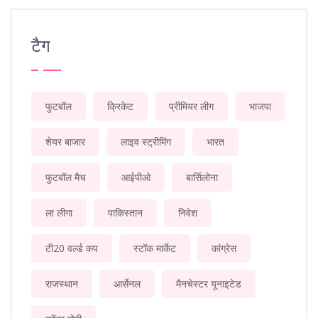
टैग
फुटबॉल
क्रिकेट
प्रीमियर लीग
भाजपा
शेयर बाजार
लाइव स्ट्रीमिंग
भारत
फुटबॉल मैच
आईपीओ
बार्सिलोना
ला लीगा
पाकिस्तान
निवेश
टी20 वर्ल्ड कप
स्टॉक मार्केट
कांग्रेस
राजस्थान
आर्सेनल
मैनचेस्टर यूनाइटेड