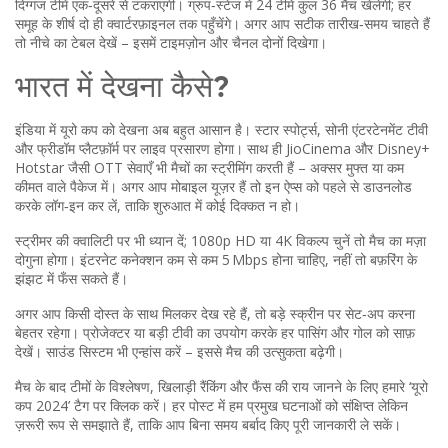
दिग्गज टीमें एक‑दूसरे से टकराएंगी। ग्रुप‑स्टेज में 24 टीमें कुल 36 मैच खेलेंगी; हर
समूह के शीर्ष दो ही क्वार्टरफ़ाइनल तक पहुँचेंगे। अगर आप सटीक तारीख‑समय चाहते हैं
तो नीचे का टेबल देखें – इसमें टाइमज़ोन और चैनल दोनों दिखेगा।
भारत में देखना कैसे?
इंडिया में यूरो कप को देखना अब बहुत आसान है। स्टार स्पोर्ट्स, सोनी एंटरटेनमेंट टीवी
और फ्रीडॉम प्लैटफ़ॉर्म पर लाइव प्रसारण होगा। साथ ही JioCinema और Disney+
Hotstar जैसी OTT सेवाएँ भी मैचों का स्ट्रीमिंग करती हैं – अक्सर मुफ्त या कम
कीमत वाले पैकेज में। अगर आप मोबाइल यूज़र हैं तो इन ऐप्स को पहले से डाउनलोड
करके लॉग‑इन कर लें, ताकि शुरुआत में कोई दिक्कत न हो।
स्ट्रीमर की क्वालिटी पर भी ध्यान दें; 1080p HD या 4K विकल्प चुनें तो मैच का मज़ा
दोगुना होगा। इंटरनेट कनेक्शन कम से कम 5 Mbps होना चाहिए, नहीं तो बफ़रिंग के
झंझट में फँस सकते हैं।
अगर आप किसी दोस्त के साथ मिलकर देख रहे हैं, तो बड़े स्क्रीन पर सेट‑अप करना
बेहतर रहेगा। प्रोजेक्टर या बड़ी टीवी का उपयोग करके हर पासिंग और गोल को साफ़
देखें। साउंड सिस्टम भी एन्हांस करें – इससे मैच की उत्सुकता बढ़ेगी।
मैच के बाद टीमों के विश्लेषण, खिलाड़ी रैंकिंग और फैंस की राय जानने के लिए हमारे ‘यूरो
कप 2024’ टैग पर क्लिक करें। हर पोस्ट में हम प्रमुख घटनाओं को संक्षिप्त लेकिन
ज़रूरी रूप से समझाते हैं, ताकि आप बिना समय बर्बाद किए पूरी जानकारी ले सकें।