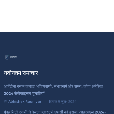
नवीनतम समाचार
अर्जेंटीना बनाम कनाडा भविष्यवाणी, संभावनाएं और समय: कोपा अमेरिका
2024 सेमीफाइनल चुनौतियाँ
在
Abhishek Rauniyar
दिनांक
9 जुल॰ 2024
मुंबई सिटी एफसी ने केरला ब्लास्टर्स एफसी को हराया: आईएसएल 2024-