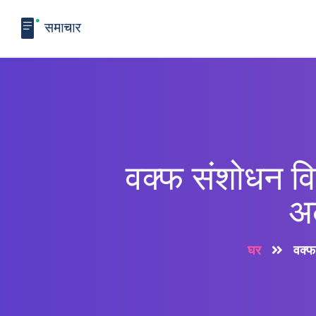
वक्फ संशोधन वि
अल
घर
वक्फ