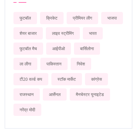
फुटबॉल
क्रिकेट
प्रीमियर लीग
भाजपा
शेयर बाजार
लाइव स्ट्रीमिंग
भारत
फुटबॉल मैच
आईपीओ
बार्सिलोना
ला लीगा
पाकिस्तान
निवेश
टी20 वर्ल्ड कप
स्टॉक मार्केट
कांग्रेस
राजस्थान
आर्सेनल
मैनचेस्टर यूनाइटेड
नरेंद्र मोदी