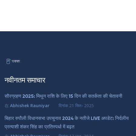
नवीनतम समाचार
सौरग्रहण 2025: मिथुन राशि के लिए 15 दिन की सतर्कता की चेतावनी
在
Abhishek Rauniyar
दिनांक
21 सित॰ 2025
बिहार रुपौली विधानसभा उपचुनाव 2024 के नतीजे LIVE अपडेट: निर्दलीय
प्रत्याशी शंकर सिंह का प्रतिस्पर्धा में बढ़त