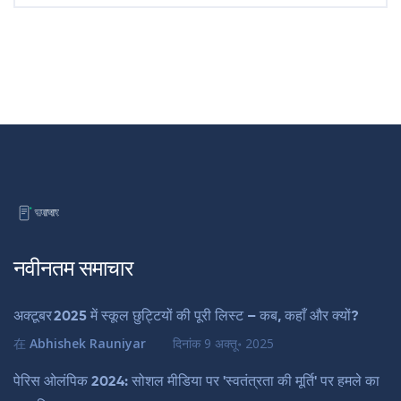
नवीनतम समाचार
अक्टूबर 2025 में स्कूल छुट्टियों की पूरी लिस्ट – कब, कहाँ और क्यों?
在
Abhishek Rauniyar
दिनांक
9 अक्तू॰ 2025
पेरिस ओलंपिक 2024: सोशल मीडिया पर 'स्वतंत्रता की मूर्ति' पर हमले का