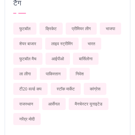
टैग
फुटबॉल
क्रिकेट
प्रीमियर लीग
भाजपा
शेयर बाजार
लाइव स्ट्रीमिंग
भारत
फुटबॉल मैच
आईपीओ
बार्सिलोना
ला लीगा
पाकिस्तान
निवेश
टी20 वर्ल्ड कप
स्टॉक मार्केट
कांग्रेस
राजस्थान
आर्सेनल
मैनचेस्टर यूनाइटेड
नरेंद्र मोदी