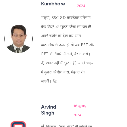
Kumbhare
2024
भाइयों, SSC GD कांस्टेबल परिणाम
देख लिए? 🎉 छुट्टी जैसा लग रहा है!
अपने स्कोर को देख कर अगर
कट‑ऑफ़ से ऊपर हो तो अब PST और
PET की तैयारी में लगो, देर न करो।
💪 अगर नहीं भी छूटे नहीं, अगले चक्र
में दुबारा कोशिश करो, मेहनत रंग
लाएगी। 🚀
16 जुलाई
Arvind
Singh
2024
हाँ, बिल्कुल, “कट‑ऑफ़” ही जीवने का