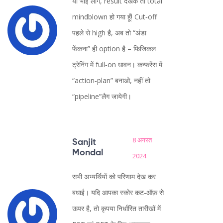
यो भाई लोग, result देखके तो total
mindblown हो गया हूँ! Cut‑off
पहले से high है, अब तो “अंडा
फेंकना” ही option है – फिजिकल
ट्रेनिंग में full‑on धावन। कन्फरेंस में
“action‑plan” बनाओ, नहीं तो
“pipeline”लैग जायेगी।
8 अगस्त
Sanjit
Mondal
2024
सभी अभ्यर्थियों को परिणाम देख कर
बधाई। यदि आपका स्कोर कट‑ऑफ़ से
ऊपर है, तो कृपया निर्धारित तारीखों में