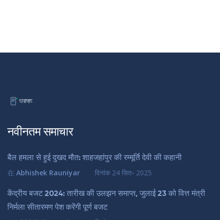
नवीनतम समाचार
बैल हमला से हुई दुखद मौत: शाहजहांपुर की रम्मूर्ति देवी की कहानी
在
Abhishek Rauniyar
दिनांक
24 सित॰ 2025
केंद्रीय बजट 2024: तारीख की उलझन समाप्त, जुलाई 23 को वित्त मंत्री
निर्मला सीतारमण पेश करेंगी पूर्ण बजट