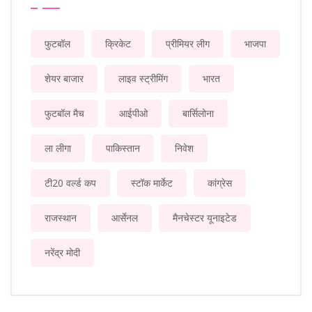
फुटबॉल
क्रिकेट
प्रीमियर लीग
भाजपा
शेयर बाजार
लाइव स्ट्रीमिंग
भारत
फुटबॉल मैच
आईपीओ
बार्सिलोना
ला लीगा
पाकिस्तान
निवेश
टी20 वर्ल्ड कप
स्टॉक मार्केट
कांग्रेस
राजस्थान
आर्सेनल
मैनचेस्टर यूनाइटेड
नरेंद्र मोदी