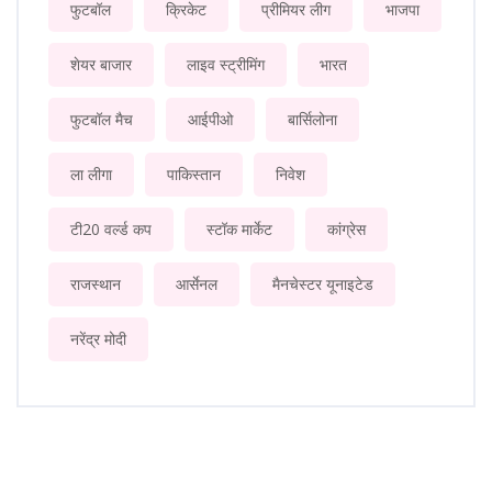
फुटबॉल
क्रिकेट
प्रीमियर लीग
भाजपा
शेयर बाजार
लाइव स्ट्रीमिंग
भारत
फुटबॉल मैच
आईपीओ
बार्सिलोना
ला लीगा
पाकिस्तान
निवेश
टी20 वर्ल्ड कप
स्टॉक मार्केट
कांग्रेस
राजस्थान
आर्सेनल
मैनचेस्टर यूनाइटेड
नरेंद्र मोदी