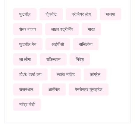
फुटबॉल
क्रिकेट
प्रीमियर लीग
भाजपा
शेयर बाजार
लाइव स्ट्रीमिंग
भारत
फुटबॉल मैच
आईपीओ
बार्सिलोना
ला लीगा
पाकिस्तान
निवेश
टी20 वर्ल्ड कप
स्टॉक मार्केट
कांग्रेस
राजस्थान
आर्सेनल
मैनचेस्टर यूनाइटेड
नरेंद्र मोदी