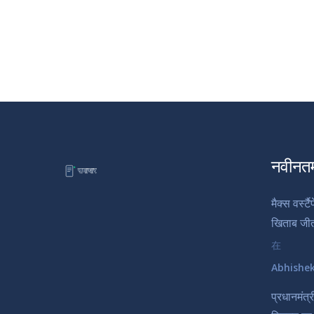
नवीनत
मैक्स वर्स्
खिताब जी
在
Abhishe
प्रधानमंत्