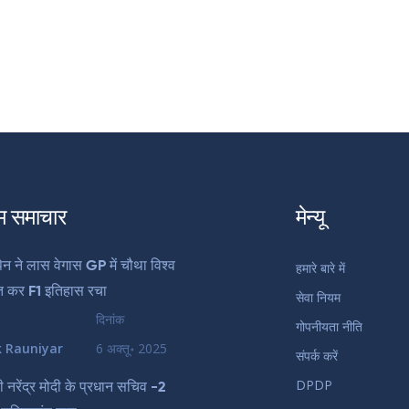
म समाचार
मेन्यू
टैपेन ने लास वेगास GP में चौथा विश्व
हमारे बारे में
त कर F1 इतिहास रचा
सेवा नियम
दिनांक
गोपनीयता नीति
k Rauniyar
6 अक्तू॰ 2025
संपर्क करें
DPDP
री नरेंद्र मोदी के प्रधान सचिव -2