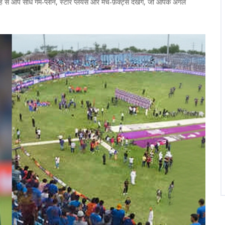
से आप सीधे गेम‑प्लान, स्टार प्लेयर्स और मैच‑फ़ैक्ट्स देखेंगे, जो आपके अगले