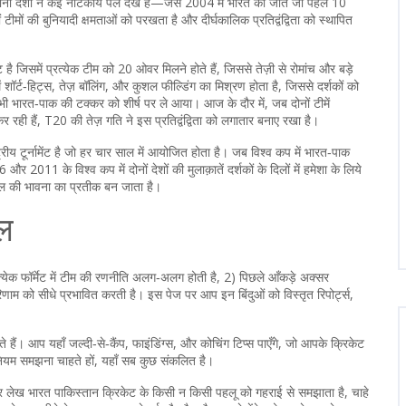
ों देशों ने कई नाटकीय पल देखे हैं—जैसे 2004 में भारत की जीत जो पहले 10
ों टीमों की बुनियादी क्षमताओं को परखता है और दीर्घकालिक प्रतिद्वंद्विता को स्थापित
 है जिसमें प्रत्येक टीम को 20 ओवर मिलने होते हैं, जिससे तेज़ी से रोमांच और बड़े
शॉर्ट‑हिट्स, तेज़ बॉलिंग, और कुशल फील्डिंग का मिश्रण होता है, जिससे दर्शकों को
भी भारत‑पाक की टक्कर को शीर्ष पर ले आया। आज के दौर में, जब दोनों टीमें
 कर रही हैं, T20 की तेज़ गति ने इस प्रतिद्वंद्विता को लगातार बनाए रखा है।
्रीय टूर्नामेंट है जो हर चार साल में आयोजित होता है
। जब विश्व कप में भारत‑पाक
र 2011 के विश्व कप में दोनों देशों की मुलाक़ातें दर्शकों के दिलों में हमेशा के लिये
 खेल की भावना का प्रतीक बन जाता है।
ूल
) प्रत्येक फॉर्मेट में टीम की रणनीति अलग‑अलग होती है, 2) पिछले आँकड़े अक्सर
रिणाम को सीधे प्रभावित करती है। इस पेज पर आप इन बिंदुओं को विस्तृत रिपोर्ट्स,
े हैं। आप यहाँ जल्दी‑से‑कैंप, फाइंडिंग्स, और कोचिंग टिप्स पाएँगे, जो आपके क्रिकेट
 नियम समझना चाहते हों, यहाँ सब कुछ संकलित है।
हर लेख भारत पाकिस्तान क्रिकेट के किसी न किसी पहलू को गहराई से समझाता है, चाहे