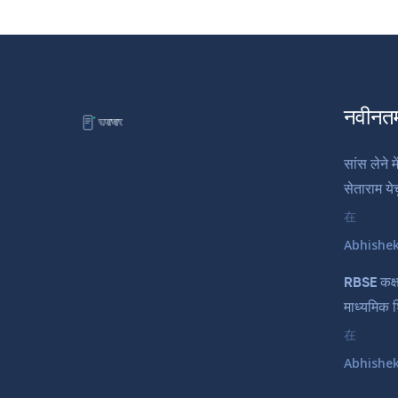
नवीनत
सांस लेने म
सेताराम ये
在
Abhishe
RBSE कक्ष
माध्यमिक शि
在
Abhishe