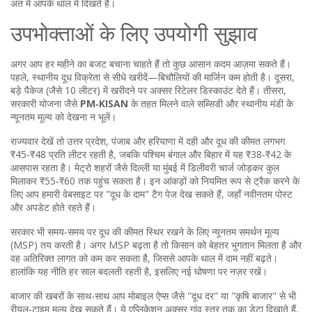
अंत में आपके थाल में दिखते हैं।
उपभोक्ताओं के लिए उपयोगी सुझाव
अगर आप हर महीने का बजट बचाना चाहते हैं तो कुछ आसान कदम आज़मा सकते हैं।
पहले, स्थानीय दूध विक्रेता से सीधे खरीदें—बिचौलियों की मार्जिन कम होती है। दूसरा,
बड़े पैकेज (जैसे 10 लीटर) में खरीदने पर अक्सर रिटेलर डिस्काउंट देते हैं। तीसरा,
सरकारी योजना जैसे
PM‑KISAN
के तहत मिलने वाले सब्सिडी और स्थानीय मंडी के
न्यूनतम मूल्य को देखना न भूलें।
राज्यवार देखें तो उत्तर प्रदेश, पंजाब और हरियाणा में दही और दूध की कीमत लगभग
₹45‑₹48 प्रति लीटर रहती है, जबकि पश्चिम बंगाल और बिहार में यह ₹38‑₹42 के
आसपास रहता है। मेट्रो शहरों जैसे दिल्ली या मुंबई में डिलीवरी चार्ज जोड़कर कुल
मिलाकर ₹55‑₹60 तक पहुंच सकता है। इन आंकड़ों को नियमित रूप से ट्रैक करने के
लिए आप हमारी वेबसाइट पर "दूध के दाम" टैग पेज देख सकते हैं, जहाँ नवीनतम पोस्ट
और अपडेट होते रहते हैं।
सरकार भी समय‑समय पर दूध की कीमत स्थिर रखने के लिए न्यूनतम समर्थन मूल्य
(MSP) तय करती है। अगर MSP बढ़ता है तो किसान को बेहतर भुगतान मिलता है और
वह अतिरिक्त लागत को कम कर सकता है, जिससे आपके थाल में दाम नहीं बढ़ते।
हालांकि यह नीति हर साल बदलती रहती है, इसलिए नई घोषणा पर नज़र रखें।
बाजार की खबरों के साथ-साथ आप मोबाइल ऐप्स जैसे "दूध दर" या "कृषि बाजार" से भी
रीयल‑टाइम मूल्य देख सकते हैं। ये एप्लिकेशन अक्सर गांव स्तर तक का डेटा दिखाते हैं,