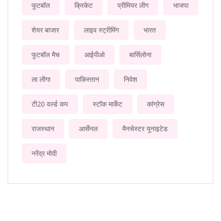
फुटबॉल
क्रिकेट
प्रीमियर लीग
भाजपा
शेयर बाजार
लाइव स्ट्रीमिंग
भारत
फुटबॉल मैच
आईपीओ
बार्सिलोना
ला लीगा
पाकिस्तान
निवेश
टी20 वर्ल्ड कप
स्टॉक मार्केट
कांग्रेस
राजस्थान
आर्सेनल
मैनचेस्टर यूनाइटेड
नरेंद्र मोदी