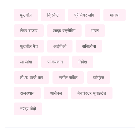
फुटबॉल
क्रिकेट
प्रीमियर लीग
भाजपा
शेयर बाजार
लाइव स्ट्रीमिंग
भारत
फुटबॉल मैच
आईपीओ
बार्सिलोना
ला लीगा
पाकिस्तान
निवेश
टी20 वर्ल्ड कप
स्टॉक मार्केट
कांग्रेस
राजस्थान
आर्सेनल
मैनचेस्टर यूनाइटेड
नरेंद्र मोदी