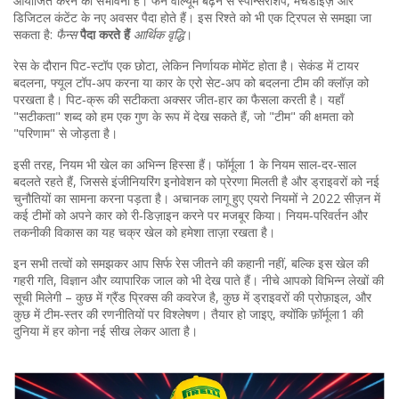
आयोजित करने की संभावना है। फैन वॉल्यूम बढ़ने से स्पॉन्सरशिप, मर्चेंडाइज़ और
डिजिटल कंटेंट के नए अवसर पैदा होते हैं। इस रिश्ते को भी एक ट्रिपल से समझा जा
सकता है:
फैन्स
पैदा करते हैं
आर्थिक वृद्धि
।
रेस के दौरान पिट‑स्टॉप एक छोटा, लेकिन निर्णायक मोमेंट होता है। सेकंड में टायर
बदलना, फ्यूल टॉप‑अप करना या कार के एरो सेट‑अप को बदलना टीम की क्लॉज़ को
परखता है। पिट‑क्रू की सटीकता अक्सर जीत‑हार का फैसला करती है। यहाँ
"सटीकता" शब्द को हम एक गुण के रूप में देख सकते हैं, जो "टीम" की क्षमता को
"परिणाम" से जोड़ता है।
इसी तरह, नियम भी खेल का अभिन्न हिस्सा हैं। फॉर्मूला 1 के नियम साल‑दर‑साल
बदलते रहते हैं, जिससे इंजीनियरिंग इनोवेशन को प्रेरणा मिलती है और ड्राइवरों को नई
चुनौतियों का सामना करना पड़ता है। अचानक लागू हुए एयरो नियमों ने 2022 सीज़न में
कई टीमों को अपने कार को री‑डिज़ाइन करने पर मजबूर किया। नियम‑परिवर्तन और
तकनीकी विकास का यह चक्र खेल को हमेशा ताज़ा रखता है।
इन सभी तत्वों को समझकर आप सिर्फ रेस जीतने की कहानी नहीं, बल्कि इस खेल की
गहरी गति, विज्ञान और व्यापारिक जाल को भी देख पाते हैं। नीचे आपको विभिन्न लेखों की
सूची मिलेगी – कुछ में ग्रैंड प्रिक्स की कवरेज है, कुछ में ड्राइवरों की प्रोफ़ाइल, और
कुछ में टीम‑स्तर की रणनीतियों पर विश्लेषण। तैयार हो जाइए, क्योंकि फ़ॉर्मूला 1 की
दुनिया में हर कोना नई सीख लेकर आता है।