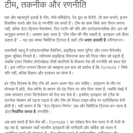
टीम, तकनीक और रणनीति
एक और महत्वपूर्ण इकाई है
टीम
,
जैसे मर्सिडीज, रेड बुल या फेरेरी, जो कार बनाते, इंजन
विकसित करते और रेस‑डे रणनीति तय करते हैं
। टीम का काम सिर्फ कार तैयार करना
नहीं, बल्कि डेटा‑ड्रिवन विश्लेषण, पिट‑स्टॉप की गति और एयरोडायनामिक सेट‑अप को
अनुकूल बनाना है। अक्सर कहा जाता है "टीम जीत की नींव रखती है, ड्राइवर उसे ऊँचा
उठाता है" – यह एक सच्चा सिमेंटिक ट्रिपल है जहाँ
टीम
असर डालती है
परिणाम
पर।
तकनीकी पहलू में एरोडायनामिक पैकेजिंग, हाइब्रिड पावर यूनिट और टायर मैनेजमेंट
मुख्य भूमिका निभाते हैं। नवीनतम हाइब्रिड सिस्टम्स कार की ग्रिड पॉवर को बढ़ाते हैं,
जबकि टायर निर्माता लेन्टेसोह्ज़ जैसी कंपनियों के विकल्प रेस की रणनीति को बदल देते
हैं। इस जटिल परस्पर क्रिया को समझना इस बात को दर्शाता है कि
Formula 1
सिर्फ
गति नहीं, बल्कि विज्ञान और प्रबंधन का संगम है।
हर ग्रैंड प्रिक्स के लिए टीम को अलग‑अलग सेट‑अप चाहिए। उदाहरण के तौर पर
मोनाका में छोटे, तेज़ कॉर्नर के कारण लो‑एंड ग्रिप पर ज़ोर दिया जाता है, जबकि बंबई में
उच्च तापमान टायर डिग्रेडेशन को तेज़ कर देता है। इसलिए ड्राइवर को ट्रैक के
प्रत्येक सेक्शन को पढ़ना पड़ता है और टीम को रियल‑टाइम फ़ीड पर प्रतिक्रिया देनी
होती है। यही कारण है कि "डेटा‑ड्रिवन निर्णय" एक और सिमेंटिक ट्रिपल बन जाता है:
डेटा
निर्धारित करता है
रणनीति
।
अब बात करते हैं फैन बेस की। Formula 1 का ग्लोबल फैन बेस भारत में भी तेज़ी से
बढ़ रहा है, खासकर जहाँ भारतीय ड्राइवरों की भागीदारी और सर्किट को भारत में