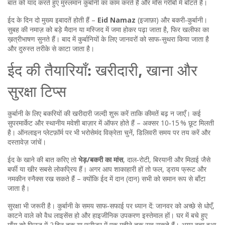
बात को याद करते हुए मुस्लमान कुर्बानी का काम करते हैं और माँस गरीबों में बाँटते हैं।
ईद के दिन दो मुख्य इबादतें होती हैं –
Eid Namaz
(इजाफ़ा) और बकरी‑कुर्बानी।
सुबह की नमाज़ को बड़े मैदान या मस्जिद में जमा होकर पढ़ा जाता है, फिर खलीफा का
ख़त्रीभाषण सुनते हैं। बाद में कुर्बानियों के लिए जानवरों को साफ‑सुथरा किया जाता है
और दुरुस्त तरीके से काटा जाता है।
ईद की तैयारियाँ: खरीदारी, खाना और
सुरक्षा टिप्स
कुर्बानी के लिए बकरियों की खरीदारी जल्दी शुरू करें ताकि कीमतें बढ़ न जाएँ। कई
सुपरमार्केट और स्थानीय मवेशी बाज़ार में ऑफर होते हैं – अक्सर 10‑15 % छूट मिलती
है। ऑनलाइन प्लेटफ़ॉर्म पर भी भरोसेमंद विक्रेता चुनें, डिलिवरी समय पर तय करें और
दस्तावेज़ जांचें।
ईद के खाने की बात करिए तो
भेड़/बकरी का मांस
, दाल‑रोटी, बिरयानी और मिठाई जैसे
बर्फी या खीर सबसे लोकप्रिय हैं। अगर आप शाकाहारी हों तो फल, ड्राय फ्रूट और
नमकीन स्नैक्स रख सकते हैं – क्योंकि ईद में दान (दान) सभी को समान रूप से बाँटा
जाता है।
सुरक्षा भी जरूरी है। कुर्बानी के समय साफ‑सफाई पर ध्यान दें: जानवर को अच्छे से धोएँ,
काटने वाले को वैध लाइसेंस हो और हाइजीनिक उपकरण इस्तेमाल हों। घर में बचे हुए
माँस को फ्रिज में 2 दिन तक या फ्रीज़र में एक महीने तक रख सकते हैं। अगर बचा हुआ