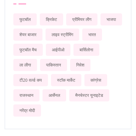
फुटबॉल
क्रिकेट
प्रीमियर लीग
भाजपा
शेयर बाजार
लाइव स्ट्रीमिंग
भारत
फुटबॉल मैच
आईपीओ
बार्सिलोना
ला लीगा
पाकिस्तान
निवेश
टी20 वर्ल्ड कप
स्टॉक मार्केट
कांग्रेस
राजस्थान
आर्सेनल
मैनचेस्टर यूनाइटेड
नरेंद्र मोदी