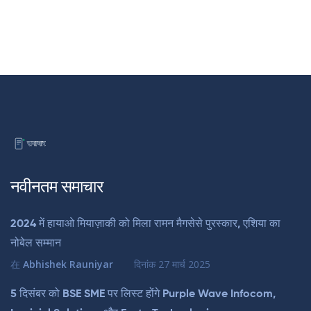
नवीनतम समाचार
2024 में हायाओ मियाज़ाकी को मिला रामन मैगसेसे पुरस्कार, एशिया का
नोबेल सम्मान
在
Abhishek Rauniyar
दिनांक
27 मार्च 2025
5 दिसंबर को BSE SME पर लिस्ट होंगे Purple Wave Infocom,