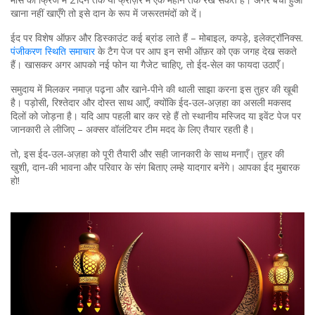
खाना नहीं खाएँगे तो इसे दान के रूप में जरूरतमंदों को दें।
ईद पर विशेष ऑफ़र और डिस्काउंट कई ब्रांड लाते हैं – मोबाइल, कपड़े, इलेक्ट्रॉनिक्स.
पंजीकरण स्थिति समाचार
के टैग पेज पर आप इन सभी ऑफ़र को एक जगह देख सकते
हैं। खासकर अगर आपको नई फोन या गैजेट चाहिए, तो ईद‑सेल का फायदा उठाएँ।
समुदाय में मिलकर नमाज़ पढ़ना और खाने‑पीने की थाली साझा करना इस तुहर की खूबी
है। पड़ोसी, रिश्तेदार और दोस्त साथ आएँ, क्योंकि ईद‑उल‑अज़हा का असली मकसद
दिलों को जोड़ना है। यदि आप पहली बार कर रहे हैं तो स्थानीय मस्जिद या इवेंट पेज पर
जानकारी ले लीजिए – अक्सर वॉलंटियर टीम मदद के लिए तैयार रहती है।
तो, इस ईद‑उल‑अज़हा को पूरी तैयारी और सही जानकारी के साथ मनाएँ। तुहर की
खुशी, दान‑की भावना और परिवार के संग बिताए लम्हे यादगार बनेंगे। आपका ईद मुबारक
हो!