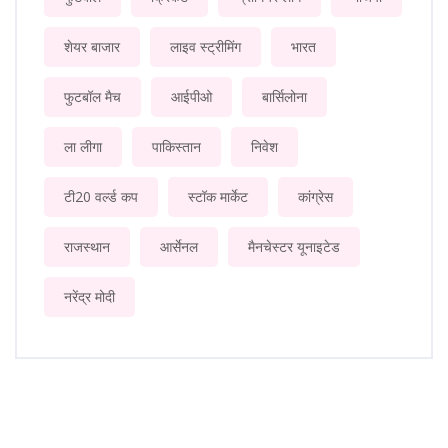
शेयर बाजार
लाइव स्ट्रीमिंग
भारत
फुटबॉल मैच
आईपीओ
बार्सिलोना
ला लीगा
पाकिस्तान
निवेश
टी20 वर्ल्ड कप
स्टॉक मार्केट
कांग्रेस
राजस्थान
आर्सेनल
मैनचेस्टर यूनाइटेड
नरेंद्र मोदी