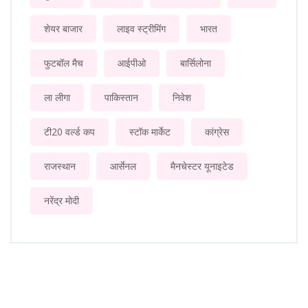
शेयर बाजार
लाइव स्ट्रीमिंग
भारत
फुटबॉल मैच
आईपीओ
बार्सिलोना
ला लीगा
पाकिस्तान
निवेश
टी20 वर्ल्ड कप
स्टॉक मार्केट
कांग्रेस
राजस्थान
आर्सेनल
मैनचेस्टर यूनाइटेड
नरेंद्र मोदी