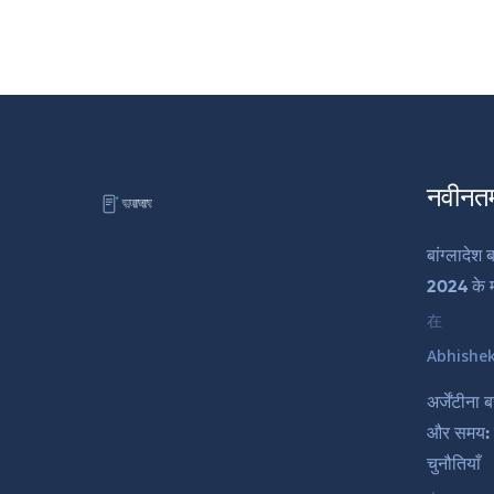
नवीनत
बांग्लादेश
2024 के मह
在
Abhishe
अर्जेंटीना
और समय: 
चुनौतियाँ