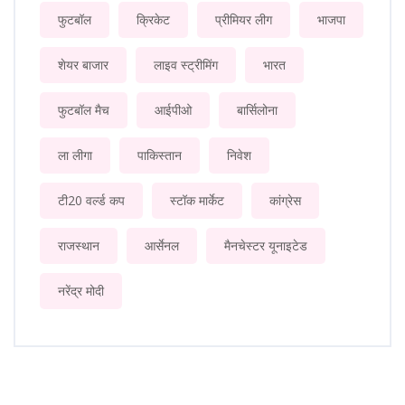
फुटबॉल
क्रिकेट
प्रीमियर लीग
भाजपा
शेयर बाजार
लाइव स्ट्रीमिंग
भारत
फुटबॉल मैच
आईपीओ
बार्सिलोना
ला लीगा
पाकिस्तान
निवेश
टी20 वर्ल्ड कप
स्टॉक मार्केट
कांग्रेस
राजस्थान
आर्सेनल
मैनचेस्टर यूनाइटेड
नरेंद्र मोदी