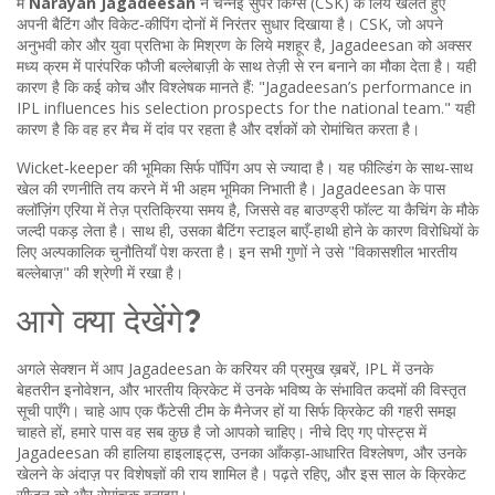
में
Narayan Jagadeesan
ने चेन्नई सुपर किंग्स (CSK) के लिये खेलते हुए
अपनी बैटिंग और विकेट‑कीपिंग दोनों में निरंतर सुधार दिखाया है। CSK, जो अपने
अनुभवी कोर और युवा प्रतिभा के मिश्रण के लिये मशहूर है, Jagadeesan को अक्सर
मध्य क्रम में पारंपरिक फौजी बल्लेबाज़ी के साथ तेज़ी से रन बनाने का मौका देता है। यही
कारण है कि कई कोच और विश्लेषक मानते हैं: "Jagadeesan’s performance in
IPL influences his selection prospects for the national team." यही
कारण है कि वह हर मैच में दांव पर रहता है और दर्शकों को रोमांचित करता है।
Wicket‑keeper की भूमिका सिर्फ पॉपिंग अप से ज्यादा है। यह फील्डिंग के साथ-साथ
खेल की रणनीति तय करने में भी अहम भूमिका निभाती है। Jagadeesan के पास
क्लॉज़िंग एरिया में तेज़ प्रतिक्रिया समय है, जिससे वह बाउण्ड्री फॉल्ट या कैचिंग के मौके
जल्दी पकड़ लेता है। साथ ही, उसका बैटिंग स्टाइल बाएँ‑हाथी होने के कारण विरोधियों के
लिए अल्पकालिक चुनौतियाँ पेश करता है। इन सभी गुणों ने उसे "विकासशील भारतीय
बल्लेबाज़" की श्रेणी में रखा है।
आगे क्या देखेंगे?
अगले सेक्शन में आप Jagadeesan के करियर की प्रमुख ख़बरें, IPL में उनके
बेहतरीन इनोवेशन, और भारतीय क्रिकेट में उनके भविष्य के संभावित कदमों की विस्तृत
सूची पाएँगे। चाहे आप एक फैंटेसी टीम के मैनेजर हों या सिर्फ क्रिकेट की गहरी समझ
चाहते हों, हमारे पास वह सब कुछ है जो आपको चाहिए। नीचे दिए गए पोस्ट्स में
Jagadeesan की हालिया हाइलाइट्स, उनका आँकड़ा‑आधारित विश्लेषण, और उनके
खेलने के अंदाज़ पर विशेषज्ञों की राय शामिल है। पढ़ते रहिए, और इस साल के क्रिकेट
सीज़न को और रोमांचक बनाइए।