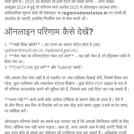
जारी होते हैं। 2025 का कैलेंडर भी इसी पैटर्न को फॉलो करेगा – अगर परीक्षा
अक्टूबर 2024 में हुई तो परिणाम मार्च‑अप्रैल 2025 में ऑनलाइन उपलब्ध होगा।
आधिकारिक सूचना बोर्ड की वेबसाइट या
registrationstatus.in
पर जल्दी ही
अपलोड हो जाएगी, इसलिए नियमित रूप से चेक करते रहें।
ऑनलाइन परिणाम कैसे देखें?
1. **सही लिंक खोलें** – हर राज्य का अपना पोर्टल होता है (उदा.:
upboardresult.nic.in
,
mpboard.gov.in
)।
2. **रोल नंबर या रजिस्ट्रेशन नंबर दर्ज करें** – यह वही नंबर है जो एड्मिशन फ़ॉर्म में
दिया गया था।
3. **CAPTCHA पूरा करें** और ‘Submit’ दबाएँ।
यदि आपका रोल नंबर सही है तो स्क्रीन पर अंक तालिका दिखाई देगी, जिसमें विषय‑वार
ग्रेड, कुल प्रतिशत और पास/फेल स्टेटस दिखेगा। कुछ पोर्टल PDF फ़ाइल के रूप में
भी परिणाम डाउनलोड करने की सुविधा देते हैं, जिससे आप उन्हें प्रिंट कर रख सकते हैं।
**ध्यान रखें:** कभी‑कभी सर्वर अधिक ट्रैफ़िक के कारण धीमा हो जाता है। ऐसे में
दो‑तीन मिनट बाद फिर से रिफ्रेश करें या कम भीड़ वाले समय (सुबह 9 बजे या देर शाम)
पर कोशिश करें।
ऑनलाइन परिणाम देखने का सबसे बड़ा फायदा यह है कि आपको फिजिकल कॉपी के लिए
पोस्ट ऑफिस तक नहीं जाना पड़ता। साथ ही, अगर आपके अंक में कोई त्रुटि दिखे तो
आप तुरंत बोर्ड से संपर्क कर संशोधन की प्रक्रिया शुरू कर सकते हैं। अधिकांश राज्यों