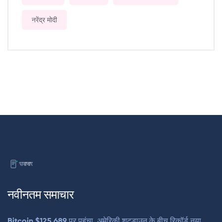
नरेंद्र मोदी
नवीनतम समाचार
Bitcoin $125,689 पर पहुंचा, अमेरिकी शटडाउन के बीच रिकॉर्ड नया