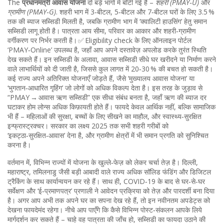
The
प्रधानमंत्री आवास योजना
दो बड़े भागों में बाँटी गई है –
शहरी (PMAY‑U)
और
ग्रामीण (PMAY‑G)
. शहरी भाग में 3‑बीटल, 5‑बीटल और 7‑बीटल घरों के लिए 3.5 %
तक की ब्याज सब्सिडी मिलती है, जबकि ग्रामीण भाग में ‘क्वालिटी हाउसिंग’ हेतु समान
सब्सिडी लागू होती है। पात्रता आय सीमा, परिवार का आकार और शहरी‑ग्रामीण
वर्गीकरण पर निर्भर करती है। ✅ Eligibility check के लिए ऑनलाइन पोर्टल
‘PMAY‑Online’ उपलब्ध है, जहाँ आप अपने दस्तावेज़ अपलोड करके तुरंत स्थिति
देख सकते हैं। इन सब्सिडी के अलावा,
आवास सब्सिडी
सीधे घर खरीदने या निर्माण करने
वाले लाभार्थियों को दी जाती है, जिससे कुल लागत में 20‑30 % की बचत हो सकती है।
कई राज्य अपने अतिरिक्त योजनाएँ जोड़ते हैं, जैसे ‘मुख्यालय आवास योजना’ या
‘भुगतान‑आधारित गृहिंग’ जो लोगों को अधिक विकल्प देता है। इस तरह के जुड़ाव से
“PMAY → आवास ऋण सब्सिडी” एक सीधा संबंध बनता है, जहाँ ऋण की ब्याज दर
घटाकर होम लोन्स अधिक किफ़ायती होते हैं। फायदे केवल आर्थिक नहीं, बल्कि सामाजिक
भी हैं – महिलाओं की सुरक्षा, बच्चों के लिए सीखने का माहौल, और स्वास्थ्य‑सुरक्षित
इन्फ्रास्ट्रक्चर। सरकार का लक्ष्य 2025 तक सभी शहरी गरीबों को
‘इकट्ठा‑सुरक्षित‑आवास’ देना है, और ग्रामीण क्षेत्रों में भी समान प्रगति को सुनिश्चित
करना है।
वर्तमान में, विभिन्न राज्यों में योजना के खुल्ले‑फेज़ को लेकर चर्चा तेज़ है। दिल्ली,
महाराष्ट्र, तमिलनाडु जैसी बड़ी आबादी वाले राज्य अधिक सॉलिड फंडिंग और डिजिटल
ट्रैकिंग के साथ कार्यान्वयन कर रहे हैं। साथ ही, COVID‑19 के बाद से घर‑से‑घर
सर्वेक्षण और ‘ई‑प्रमाणपत्र’ प्रणाली ने आवेदन प्रक्रिया को तेज़ और पारदर्शी बना दिया
है। अगर आप अभी तक अपने घर का सपना देख रहे हैं, तो इन नवीनतम अपडेट्स को
देखना फायदेमंद रहेगा। नीचे आप पाएँगे कि कैसे विभिन्न पोस्ट‑संकलन आपके लिये
मार्गदर्शन कर सकते हैं – चाहे वह पात्रता की जाँच हो, सब्सिडी का फायदा उठाने की