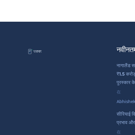
नवीनत
नागालैंड स
₹1.5 करोड
पुरस्कार 
在
Abhishe
सीरियाई वि
प्रभाव और
在