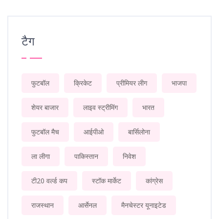
टैग
फुटबॉल
क्रिकेट
प्रीमियर लीग
भाजपा
शेयर बाजार
लाइव स्ट्रीमिंग
भारत
फुटबॉल मैच
आईपीओ
बार्सिलोना
ला लीगा
पाकिस्तान
निवेश
टी20 वर्ल्ड कप
स्टॉक मार्केट
कांग्रेस
राजस्थान
आर्सेनल
मैनचेस्टर यूनाइटेड