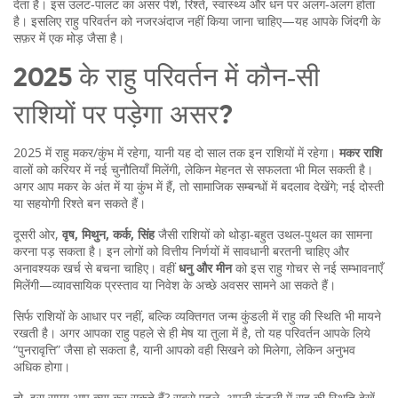
देता है। इस उलट‑पालट का असर पेशे, रिश्ते, स्वास्थ्य और धन पर अलग‑अलग होता
है। इसलिए राहु परिवर्तन को नजरअंदाज नहीं किया जाना चाहिए—यह आपके जिंदगी के
सफ़र में एक मोड़ जैसा है।
2025 के राहु परिवर्तन में कौन‑सी
राशियों पर पड़ेगा असर?
2025 में राहु मकर/कुंभ में रहेगा, यानी यह दो साल तक इन राशियों में रहेगा।
मकर राशि
वालों को करियर में नई चुनौतियाँ मिलेंगी, लेकिन मेहनत से सफलता भी मिल सकती है।
अगर आप मकर के अंत में या कुंभ में हैं, तो सामाजिक सम्बन्धों में बदलाव देखेंगे; नई दोस्ती
या सहयोगी रिश्ते बन सकते हैं।
दूसरी ओर,
वृष, मिथुन, कर्क, सिंह
जैसी राशियों को थोड़ा‑बहुत उथल‑पुथल का सामना
करना पड़ सकता है। इन लोगों को वित्तीय निर्णयों में सावधानी बरतनी चाहिए और
अनावश्यक खर्च से बचना चाहिए। वहीं
धनु और मीन
को इस राहु गोचर से नई सम्भावनाएँ
मिलेंगी—व्यावसायिक प्रस्ताव या निवेश के अच्छे अवसर सामने आ सकते हैं।
सिर्फ राशियों के आधार पर नहीं, बल्कि व्यक्तिगत जन्म कुंडली में राहु की स्थिति भी मायने
रखती है। अगर आपका राहु पहले से ही मेष या तुला में है, तो यह परिवर्तन आपके लिये
“पुनरावृत्ति” जैसा हो सकता है, यानी आपको वही सिखने को मिलेगा, लेकिन अनुभव
अधिक होगा।
तो, इस समय आप क्या कर सकते हैं? सबसे पहले, अपनी कुंडली में राहु की स्थिति देखें