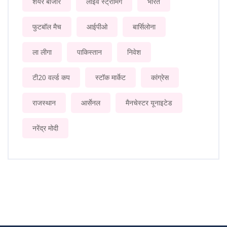
शेयर बाजार
लाइव स्ट्रीमिंग
भारत
फुटबॉल मैच
आईपीओ
बार्सिलोना
ला लीगा
पाकिस्तान
निवेश
टी20 वर्ल्ड कप
स्टॉक मार्केट
कांग्रेस
राजस्थान
आर्सेनल
मैनचेस्टर यूनाइटेड
नरेंद्र मोदी