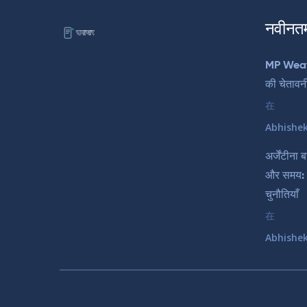
नवीनत
MP Weathe
की चेतावन
在
Abhishe
अर्जेंटीना
और समय: 
चुनौतियाँ
在
Abhishe