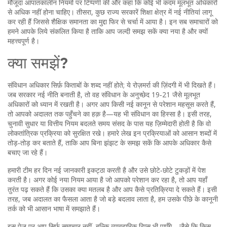
मौजूदा आपातकालीन नियमों पर टिप्पणी की और कहा कि कोई भी कदम मूलभूत अधिकारों
से अधिक नहीं होना चाहिए। तीसरा, कुछ राज्य सरकारें शिक्षा क्षेत्र में नई नीतियां लागू
कर रही हैं जिससे शैक्षिक समानता का मुद्दा फिर से चर्चा में आया है। इन सब समाचारों को
हमने आपके लिये संकलित किया है ताकि आप जल्दी समझ सकें क्या नया है और क्यों
महत्त्वपूर्ण है।
क्या समझें?
संविधान अधिकार सिर्फ़ किताबों के शब्द नहीं होते; ये रोज़मर्रा की ज़िंदगी में भी दिखते हैं।
जब सरकार नई नीति बनाती है, तो वह संविधान के अनुच्छेद 19‑21 जैसे मूलभूत
अधिकारों को ध्यान में रखती है। अगर आप किसी नई कानून से परेशान महसूस करते हैं,
तो आपको अदालत तक पहुँचने का हक़ है—यह भी संविधान का हिस्सा है। इसी तरह,
चुनावी सुधार या वित्तीय नियम बदलते समय संसद के पास यह ज़िम्मेदारी होती है कि वो
लोकतांत्रिक प्रक्रिया को सुरक्षित रखे। हमारे लेख इन प्रक्रियाओं को आसान शब्दों में
तोड़‑तोड़ कर बताते हैं, ताकि आप बिना झंझट के समझ सकें कि आपके अधिकार कैसे
बचाए जा रहे हैं।
हमारी टीम हर दिन नई जानकारी इकट्ठा करती है और उसे छोटे‑छोटे टुकड़ों में पेश
करती है। अगर कोई नया नियम आया है जो आपको परेशान कर रहा है, तो आप यहाँ
तुरंत पढ़ सकते हैं कि उसका क्या मतलब है और आप कैसे प्रतिक्रिया दे सकते हैं। इसी
तरह, जब अदालत का फैसला आता है जो बड़े बदलाव लाता है, हम उसके पीछे के कानूनी
तर्क को भी आसान भाषा में समझाते हैं।
इस पेज पर आप सिर्फ़ समाचार नहीं, बल्कि व्यावहारिक टिप्स भी पाएँगे—जैसे कि किस