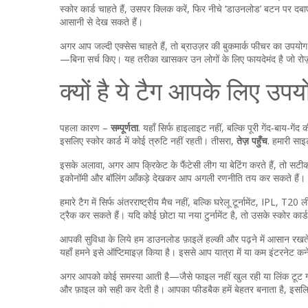
स्कोर कार्ड चाहते हैं, उसपर क्लिक करें, फिर नीचे ‘डाउनलोड’ बटन पर दबा
आसानी से देख सकते हैं।
अगर आप जल्दी एक्सेस चाहते हैं, तो ब्राउज़र की बुकमार्क फीचर का उपयोग
—बिना सर्च किए। यह तरीका खासकर उन लोगों के लिए फायदेमंद है जो रोज़
क्यों है ये टैग आपके लिए उप
पहला कारण –
सम्पूर्णता
. यहाँ सिर्फ हाइलाइट नहीं, बल्कि पूरी गेंद‑बाय‑गें
इसलिए स्कोर कार्ड में कोई त्रुटि नहीं रहती। तीसरा,
तेज़ पहुँच
. हमारी सा
इसके अलावा, अगर आप क्रिकेट के फैंटेसी लीग या बेटिंग करते हैं, तो सटी
इकोनॉमी और बॉलिंग आँकड़े देखकर आप अगली रणनीति तय कर सकते हैं। यह
हमारे टैग में सिर्फ अंतरराष्ट्रीय मैच नहीं, बल्कि घरेलू टूर्नामेंट, IPL,
ट्रैक कर सकते हैं। यदि कोई छोटा या नया टुर्नामेंट है, तो उसके स्कोर कार्
आपकी सुविधा के लिये हम डाउनलोड फ़ाइलें हल्की और पढ़ने में आसान रखते ह
यहाँ हमने इसे ऑप्टिमाइज़ किया है। इससे आप यात्रा में या कम इंटरनेट कनेक्
अगर आपको कोई समस्या आती है—जैसे फाइल नहीं खुल रही या लिंक टूट गया—तो
और फ़ाइल को सही कर देती है। आपका फीडबैक हमें बेहतर बनाता है, इसलि