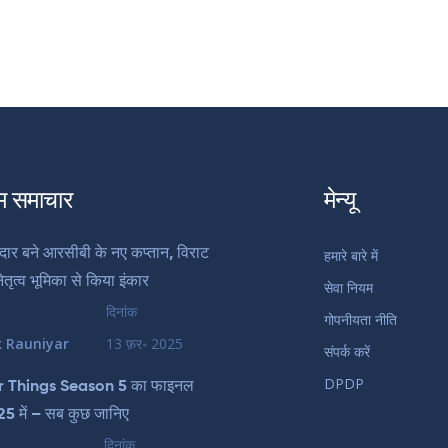
म समाचार
मेन्यू
दार बने आरसीबी के नए कप्तान, विराट
हमारे बारे में
ेतृत्व भूमिका से किया इंकार
सेवा नियम
दिनांक
गोपनीयता नीति
k Rauniyar
13 फ़र॰ 2025
संपर्क करें
DPDP
r Things Season 5 का फाइनल
5 में – सब कुछ जानिए
दिनांक