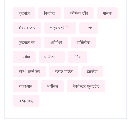
फुटबॉल
क्रिकेट
प्रीमियर लीग
भाजपा
शेयर बाजार
लाइव स्ट्रीमिंग
भारत
फुटबॉल मैच
आईपीओ
बार्सिलोना
ला लीगा
पाकिस्तान
निवेश
टी20 वर्ल्ड कप
स्टॉक मार्केट
कांग्रेस
राजस्थान
आर्सेनल
मैनचेस्टर यूनाइटेड
नरेंद्र मोदी