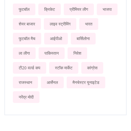
फुटबॉल
क्रिकेट
प्रीमियर लीग
भाजपा
शेयर बाजार
लाइव स्ट्रीमिंग
भारत
फुटबॉल मैच
आईपीओ
बार्सिलोना
ला लीगा
पाकिस्तान
निवेश
टी20 वर्ल्ड कप
स्टॉक मार्केट
कांग्रेस
राजस्थान
आर्सेनल
मैनचेस्टर यूनाइटेड
नरेंद्र मोदी