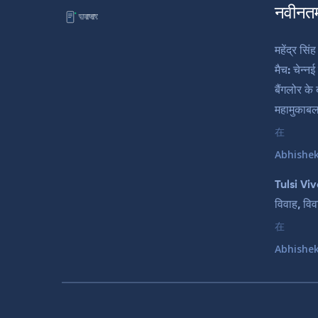
नवीनत
महेंद्र स
मैच: चेन्न
बैंगलोर के 
महामुकाबल
在
Abhishe
Tulsi Viv
विवाह, वि
在
Abhishe