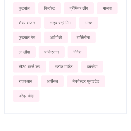
फुटबॉल
क्रिकेट
प्रीमियर लीग
भाजपा
शेयर बाजार
लाइव स्ट्रीमिंग
भारत
फुटबॉल मैच
आईपीओ
बार्सिलोना
ला लीगा
पाकिस्तान
निवेश
टी20 वर्ल्ड कप
स्टॉक मार्केट
कांग्रेस
राजस्थान
आर्सेनल
मैनचेस्टर यूनाइटेड
नरेंद्र मोदी