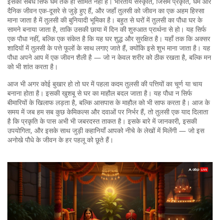
इसका संबंध सिर्फ धर्म तक ही सीमित नहीं है।
भारतीय संस्कृति
,
जिसमें प्रकृति, धर्म और
दैनिक जीवन एक-दूसरे से जुड़े हुए हैं, और जहाँ तुलसी को जीवन का एक अहम हिस्सा
माना जाता है
में तुलसी की बुनियादी भूमिका है। बहुत से घरों में तुलसी का पौधा घर के
सामने बनाया जाता है, ताकि उसकी छाया में दिन की शुरुआत प्रार्थना से हो। यह सिर्फ
एक पौधा नहीं, बल्कि एक संकेत है कि यह घर शुद्ध और सुरक्षित है। यहाँ तक कि अक्सर
शादियों में तुलसी के पत्ते फूलों के साथ लगाए जाते हैं, क्योंकि इसे शुभ माना जाता है। यह
पौधा अपने आप में एक जीवन शैली है — जो न केवल शरीर को ठीक रखता है, बल्कि मन
को भी शांत करता है।
आज भी अगर कोई बुखार हो तो घर में पहला कदम तुलसी की पत्तियों का चूर्ण या चाय
बनाना होता है। इसकी खुशबू से घर का माहौल बदल जाता है। यह पौधा न सिर्फ
बीमारियों के खिलाफ लड़ता है, बल्कि आसपास के माहौल को भी साफ करता है। आज के
समय में जब हम सब कुछ केमिकल्स और दवाओं पर निर्भर हैं, तो तुलसी एक याद दिलाता
है कि प्रकृति के पास अभी भी जबरदस्त ताकत है। इसके बारे में जानकारी, इसकी
उपयोगिता, और इसके साथ जुड़ी कहानियाँ आपको नीचे के लेखों में मिलेंगी — जो इस
अनोखे पौधे के जीवन के हर पहलू को छूते हैं।