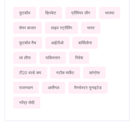
फुटबॉल
क्रिकेट
प्रीमियर लीग
भाजपा
शेयर बाजार
लाइव स्ट्रीमिंग
भारत
फुटबॉल मैच
आईपीओ
बार्सिलोना
ला लीगा
पाकिस्तान
निवेश
टी20 वर्ल्ड कप
स्टॉक मार्केट
कांग्रेस
राजस्थान
आर्सेनल
मैनचेस्टर यूनाइटेड
नरेंद्र मोदी