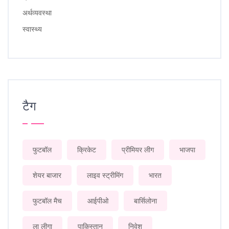
अर्थव्यवस्था
स्वास्थ्य
टैग
फुटबॉल
क्रिकेट
प्रीमियर लीग
भाजपा
शेयर बाजार
लाइव स्ट्रीमिंग
भारत
फुटबॉल मैच
आईपीओ
बार्सिलोना
ला लीगा
पाकिस्तान
निवेश