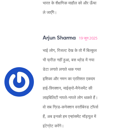
भारत के शैक्षणिक माहौल को और ऊँचा
ले जाएँगे।
Arjun Sharma
19 जून 2025
भाई लोग, रिजल्ट देख के तो मैं बिल्कुल
भी फ्रीज़ नहीं हुआ, बस थ्रेड में नया
डेटा लगाते लगाते थक गया!
इशिका और नमन का प्रतिशत एकदम
हाई‑फ़्रिक्शन, माईक्रो‑मैनेजमेंट की
लाइबिलिटी नापते‑नापते लोग थकते हैं।
वो सब ग्रिड‑कनेक्शन वरतीबेस्ड टॉपर्स
हैं, अब इनको हम एन्हांसमेंट मॉड्यूल में
इंटेग्रेट करेंगे।