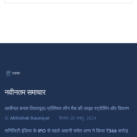
नवीनतम समाचार
आर्सेनल बनाम लिवरपूल: प्रीमियर लीग मैच की लाइव स्ट्रीमिंग और विवरण
在
Abhishek Rauniyar
दिनांक
28 अक्तू॰ 2024
सगिलिटी इंडिया के IPO से पहले अदानी समेत अन्य ने किया ₹366 करोड़