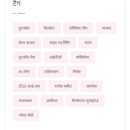
टैग
फुटबॉल
क्रिकेट
प्रीमियर लीग
भाजपा
शेयर बाजार
लाइव स्ट्रीमिंग
भारत
फुटबॉल मैच
आईपीओ
बार्सिलोना
ला लीगा
पाकिस्तान
निवेश
टी20 वर्ल्ड कप
स्टॉक मार्केट
कांग्रेस
राजस्थान
आर्सेनल
मैनचेस्टर यूनाइटेड
नरेंद्र मोदी