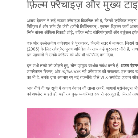
फ़िल्म फ़्रैंचाइज़ और मुख्य टा
अजय देवगन ने कई सफल फ़्रैंचाइज़ विकसित की हैं, जिनमें
‘ट्रैफिक लाइट’ 
मिश्रित हैं
और
‘टॉम एँड जेरी’ (जॉनी लिविंगस्टन)
,
एक्शन‑थ्रिलर जहाँ अजय न
सिर्फ बॉक्स‑ऑफ़िस रिकार्ड तोड़े, बल्कि स्टंट कोरियोग्राफी और वर्चुअल इफे
एक और उल्लेखनीय कनेक्शन है
‘पुरस्कार’
,
फिल्मी सत्र में मान्यता, जिसमें 
(2006) के लिए सर्वश्रेष्ठ पुरुष अभिनेता के साथ कई पुरस्कार जीते हैं, साथ
इन पहचानों ने उनके करियर को और भी भरोसेमंद बना दिया.
इन सभी तत्वों को जोड़ते हुए, तीन प्रमुख सार्थक संबंध बनते हैं:
अजय देवग
डायरेक्शन स्किल, और
influences
नई फ़्रैंचाइज़ की सफलता. इस तरह उन
का भी है. उनके द्वारा अपनाए गए नई तकनीकें जैसे VFX‑सपोर्टेड एक्शन सीक्वेंस
आप नीचे दी गई सूची में अजय देवगन की ताज़ा खबरें, आगामी प्रोजेक्ट्स और 
की अपडेट चाहते हों, यहाँ सब कुछ व्यवस्थित रूप से प्रस्तुत है, जिससे आपका