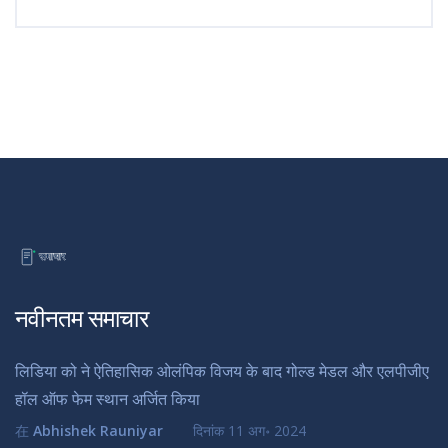
नवीनतम समाचार
लिडिया को ने ऐतिहासिक ओलंपिक विजय के बाद गोल्ड मेडल और एलपीजीए
हॉल ऑफ फेम स्थान अर्जित किया
在
Abhishek Rauniyar
दिनांक
11 अग॰ 2024