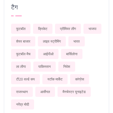
टैग
फुटबॉल
क्रिकेट
प्रीमियर लीग
भाजपा
शेयर बाजार
लाइव स्ट्रीमिंग
भारत
फुटबॉल मैच
आईपीओ
बार्सिलोना
ला लीगा
पाकिस्तान
निवेश
टी20 वर्ल्ड कप
स्टॉक मार्केट
कांग्रेस
राजस्थान
आर्सेनल
मैनचेस्टर यूनाइटेड
नरेंद्र मोदी