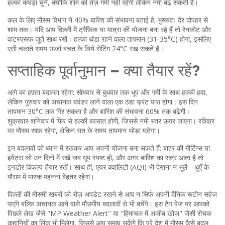
हल्का कपड़ा चुनें, क्योंकि शाम को तेज़ गर्मी नहीं रहेगी लेकिन नमी बढ़ सकती है।
कल के लिए मौसम विभाग ने 40% बारिश की संभावना बताई है, मुख्यतः देर दोपहर से
शाम तक। यदि आप दिल्ली में ट्रैफ़िक या यात्रा की योजना बना रहे हैं तो रेनकोट और
वाटरप्रूफ जूते साथ रखें। हल्का थंडा रहने वाला तापमान (31‑35°C) होगा, इसलिए
एसी चलाते समय ऊर्जा बचत के लिये सेटिंग 24°C रख सकते हैं।
सप्ताहिक पूर्वानुमान – क्या तैयार रहें?
आगे का हफ़्ता बदलता रहेगा: सोमवार से बुधवार तक धूप और गर्मी के साथ हल्की हवा,
लेकिन गुरुवार को अचानक बवंडर लाने वाला एक ठंडा फ्रंट पास होगा। इस दिन
तापमान 30°C तक गिर सकता है और बारिश की संभावना 60% तक बढ़ेगी।
शुक्रवार‑शनिवार में फिर से हल्की बरसात होगी, जिससे नमी स्तर ऊपर जाएगा। रविवार
पर मौसम साफ़ रहेगा, लेकिन रात के समय तापमान थोड़ा घटेगा।
इन बदलावों को ध्यान में रखकर आप अपनी योजना बना सकते हैं: बाहर की मीटिंग्स या
इवेंट्स को उन दिनों में रखें जब धूप स्पष्ट हो, और अगर बारिश का सत्र आता है तो
इनडोर विकल्प तैयार रखें। साथ ही, एयर क्वालिटी (AQI) भी देखना न भूलें—धुएँ के
मौसम में मास्क पहनना बेहतर रहेगा।
दिल्ली की मौसमी खबरों को रोज़ अपडेट रखने से आप न सिर्फ अपनी दैनिक रूटीन सहेज
पाएंगे बल्कि अचानक आने वाले मौसमीय बदलावों से भी बचेंगे। इस टैग पेज पर आपको
पिछले लेख जैसे "MP Weather Alert" या "हिमाचल में अजीब खोज" जैसी रोचक
कहानियों का लिंक भी मिलेगा, जिससे आप समझ सकेंगे कि पूरे देश में मौसम कैसे बदल