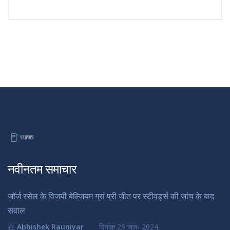
नवीनतम समाचार
जॉर्ज रसेल के विजयी बेल्जियम ग्रां प्री जीत पर स्टीवर्ड्स की जांच के बाद
सवाल
在
Abhishek Rauniyar
दिनांक
29 जुल॰ 2024