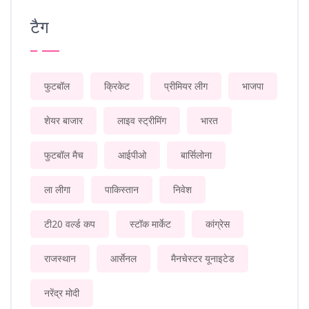
टैग
फुटबॉल
क्रिकेट
प्रीमियर लीग
भाजपा
शेयर बाजार
लाइव स्ट्रीमिंग
भारत
फुटबॉल मैच
आईपीओ
बार्सिलोना
ला लीगा
पाकिस्तान
निवेश
टी20 वर्ल्ड कप
स्टॉक मार्केट
कांग्रेस
राजस्थान
आर्सेनल
मैनचेस्टर यूनाइटेड
नरेंद्र मोदी