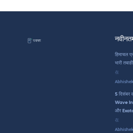
नवीनत
हिमाचल प्र
भारी तबाह
在
Abhishe
5 दिसंबर 
Wave In
और Exat
在
Abhishe