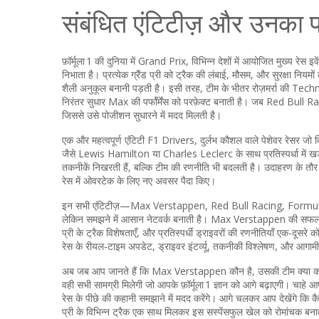
संबंधित एंटिटीज़ और उनका प
फ़ॉर्मूला 1 की दुनिया में
Grand Prix
,
विभिन्न देशों में आयोजित मुख्य रेस इव
निभाता है। प्रत्येक ग्रैंड प्री को ट्रैक की लंबाई, मौसम, और सुरक्षा 
शैली अनुकूल बनानी पड़ती है। इसी तरह, टीम के भीतर रोज़मर्रा की
Techn
निरंतर सुधार
Max की पर्फॉर्मेंस को परफ़ेक्ट बनाती है। जब Red Bull Ra
जिससे उसे पोजीशन सुधारने में मदद मिलती है।
एक और महत्वपूर्ण एंटिटी
F1 Drivers
,
दुर्लभ कौशल वाले पेशेवर रेसर जो विश
जैसे Lewis Hamilton या Charles Leclerc के साथ प्रतिस्पर्धा में खड़ा
तकनीकें निखरती हैं, बल्कि टीम की रणनीति भी बदलती है। उदाहरण के तौर पर
रेस में ओवरटेक के लिए नए अवसर पैदा किए।
इन सभी एंटिटीज़—Max Verstappen, Red Bull Racing, Formula
लेकिन समझने में आसान नेटवर्क बनाती है। Max Verstappen की सफलता क
प्री के ट्रैक विशेषताएँ, और प्रतिस्पर्धी ड्राइवरों की रणनीतियाँ एक-दूसर
रेस के रीयल‑टाइम अपडेट, ड्राइवर इंटर्व्यू, तकनीकी विश्लेषण, और आगामी ग्र
अब जब आप जानते हैं कि Max Verstappen कौन है, उसकी टीम क्या करती है
वही सभी सामग्री मिलेगी जो आपके फ़ॉर्मूला 1 ज्ञान को आगे बढ़ाएगी। चाह
रेस के पीछे की कहानी समझाने में मदद करेंगे। आगे चलकर आप देखेंगे कि
प्री के विभिन्न ट्रैक एक साथ मिलकर इस सस्पेंसफुल खेल को रोमांचक बनाते