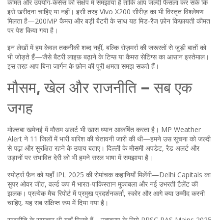
कीमत और उपयोग‑केसेस को संक्षेप में समझाया है ताकि आप जल्दी फैसला कर सकें कि
इसे खरीदना चाहिए या नहीं। इसी तरह Vivo X200 सीरीज़ का भी विस्तृत विश्लेषण
मिलता है—200MP कैमरा और बड़ी बैटरी के साथ यह मिड‑रेंज फ़ोन किफ़ायती कीमत
पर पेश किया गया है।
इन लेखों में हम केवल तकनीकी शब्द नहीं, बल्कि रोज़मर्रा की जरूरतों से जुड़ी बातों को
भी जोड़ते हैं—जैसे बैटरी लाइफ़ बढ़ाने के टिप्स या कैमरा सेटिंग्स का आसान इस्तेमाल।
इस तरह आप बिना जार्गन के फ़ोन की पूरी क्षमता समझ सकते हैं।
मौसम, खेल और राजनीति – सब एक
जगह
मोज़्तबा खमेनई में मौसम अलर्ट भी खास ध्यान आकर्षित करता है। MP Weather
Alert ने 11 जिलों में भारी बारिश की चेतावनी जारी की थी—हमने उस सूचना को जल्दी
से पढ़ा और सुरक्षित रहने के उपाय बताए। दिल्ली के मौसमी अपडेट, रैड अलर्ट और
उड़ानों पर संभावित देरी को भी हमने सरल भाषा में समझाया है।
स्पोर्ट्स फ़ैन को यहाँ IPL 2025 की रोमांचक कहानियाँ मिलेंगी—Delhi Capitals का
सुपर ओवर जीत, वर्ल्ड कप में भारत‑पाकिस्तान मुकाबला और नई उभरती टैलेंट की
झलक। प्रत्येक मैच रिपोर्ट में प्रमुख प्रदर्शनकर्ता, स्कोर और आगे क्या उम्मीद करनी
चाहिए, यह सब संक्षिप्त रूप में दिया गया है।
राजनीति के समाचार भी यहाँ मिलते हैं—उदाहरण के लिये RPSC RAS Mains 2025