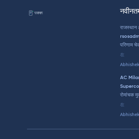
नवीनत
राजस्थान
rsosadmi
परिणाम चे
在
Abhishe
AC Milan
Supercop
रोमांचक म
在
Abhishe