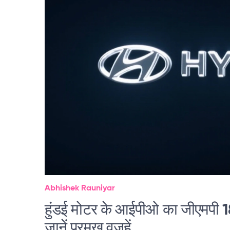
Abhishek Rauniyar
हुंडई मोटर के आईपीओ का जीएमपी 18
जानें प्रमुख वजहें