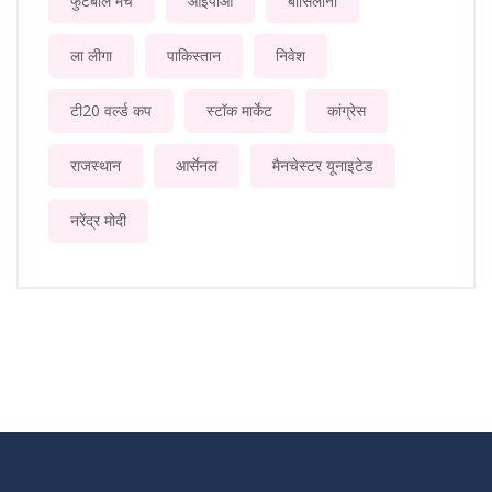
फुटबॉल मैच
आईपीओ
बार्सिलोना
ला लीगा
पाकिस्तान
निवेश
टी20 वर्ल्ड कप
स्टॉक मार्केट
कांग्रेस
राजस्थान
आर्सेनल
मैनचेस्टर यूनाइटेड
नरेंद्र मोदी