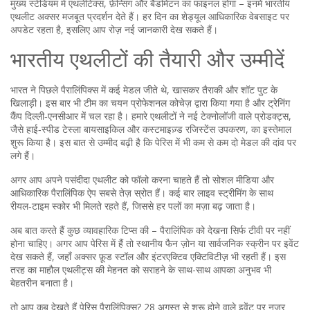
मुख्य स्टेडियम में एथलेटिक्स, फ़ेन्सिंग और बैडमिंटन का फाइनल होगा – इनमें भारतीय
एथलीट अक्सर मजबूत प्रदर्शन देते हैं। हर दिन का शेड्यूल आधिकारिक वेबसाइट पर
अपडेट रहता है, इसलिए आप रोज़ नई जानकारी देख सकते हैं।
भारतीय एथलीटों की तैयारी और उम्मीदें
भारत ने पिछले पैरालिंपिक्स में कई मेडल जीते थे, खासकर तैराकी और शॉट पुट के
खिलाड़ी। इस बार भी टीम का चयन प्रोफेशनल कोचेज़ द्वारा किया गया है और ट्रेनिंग
कैंप दिल्ली‑एनसीआर में चल रहा है। हमारे एथलीटों ने नई टेक्नोलॉजी वाले प्रोडक्ट्स,
जैसे हाई‑स्पीड टेस्ला बायसाइकिल और कस्टमाइज़्ड रजिस्टेंस उपकरण, का इस्तेमाल
शुरू किया है। इस बात से उम्मीद बढ़ी है कि पेरिस में भी कम से कम दो मेडल की दांव पर
लगे हैं।
अगर आप अपने पसंदीदा एथलीट को फॉलो करना चाहते हैं तो सोशल मीडिया और
आधिकारिक पैरालिंपिक ऐप सबसे तेज़ स्रोत हैं। कई बार लाइव स्ट्रीमिंग के साथ
रीयल‑टाइम स्कोर भी मिलते रहते हैं, जिससे हर पलों का मज़ा बढ़ जाता है।
अब बात करते हैं कुछ व्यावहारिक टिप्स की – पैरालिंपिक को देखना सिर्फ टीवी पर नहीं
होना चाहिए। अगर आप पेरिस में हैं तो स्थानीय फैन ज़ोन या सार्वजनिक स्क्रीन पर इवेंट
देख सकते हैं, जहाँ अक्सर फ़ूड स्टॉल और इंटरएक्टिव एक्टिविटीज़ भी रहती हैं। इस
तरह का माहौल एथलीट्स की मेहनत को सराहने के साथ-साथ आपका अनुभव भी
बेहतरीन बनाता है।
तो आप कब देखते हैं पेरिस पैरालिंपिक्स? 28 अगस्त से शुरू होने वाले इवेंट पर नजर