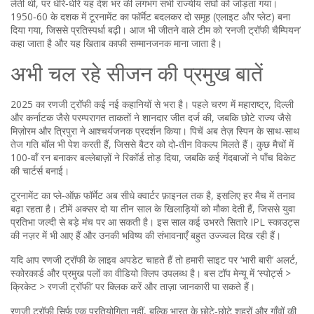
लेती थीं, पर धीरे‑धीरे यह देश भर की लगभग सभी राज्यीय संघों को जोड़ता गया।
1950‑60 के दशक में टूरनामेंट का फॉर्मेट बदलकर दो समूह (एलाइट और प्लेट) बना
दिया गया, जिससे प्रतिस्पर्धा बढ़ी। आज भी जीतने वाले टीम को ‘रनजी ट्रॉफी चैम्पियन’
कहा जाता है और यह खिताब काफी सम्मानजनक माना जाता है।
अभी चल रहे सीजन की प्रमुख बातें
2025 का रणजी ट्रॉफी कई नई कहानियों से भरा है। पहले चरण में महाराष्ट्र, दिल्ली
और कर्नाटक जैसे परम्परागत ताकतों ने शानदार जीत दर्ज की, जबकि छोटे राज्य जैसे
मिज़ोरम और त्रिपुरा ने आश्चर्यजनक प्रदर्शन किया। पिचें अब तेज़ स्पिन के साथ-साथ
तेज गति बॉल भी पेश करती हैं, जिससे बैटर को दो‑तीन विकल्प मिलते हैं। कुछ मैचों में
100‑वाँ रन बनाकर बल्लेबाज़ों ने रिकॉर्ड तोड़ दिया, जबकि कई गेंदबाजों ने पाँच विकेट
की चार्टर्स बनाई।
टूरनामेंट का प्ले‑ऑफ़ फॉर्मेट अब सीधे क्वार्टर फ़ाइनल तक है, इसलिए हर मैच में तनाव
बढ़ा रहता है। टीमें अक्सर दो या तीन साल के खिलाड़ियों को मौका देती हैं, जिससे युवा
प्रतिभा जल्दी से बड़े मंच पर आ सकती है। इस साल कई उभरते सितारे IPL स्काउट्स
की नज़र में भी आए हैं और उनकी भविष्य की संभावनाएँ बहुत उज्ज्वल दिख रही हैं।
यदि आप रणजी ट्रॉफी के लाइव अपडेट चाहते हैं तो हमारी साइट पर ‘भारी बारी’ अलर्ट,
स्कोरकार्ड और प्रमुख पलों का वीडियो क्लिप उपलब्ध है। बस टॉप मेन्यू में ‘स्पोर्ट्स >
क्रिकेट > रणजी ट्रॉफी’ पर क्लिक करें और ताज़ा जानकारी पा सकते हैं।
रणजी ट्रॉफी सिर्फ एक प्रतियोगिता नहीं, बल्कि भारत के छोटे‑छोटे शहरों और गाँवों की