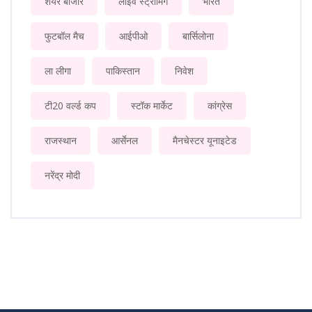
शेयर बाजार
लाइव स्ट्रीमिंग
भारत
फुटबॉल मैच
आईपीओ
बार्सिलोना
ला लीगा
पाकिस्तान
निवेश
टी20 वर्ल्ड कप
स्टॉक मार्केट
कांग्रेस
राजस्थान
आर्सेनल
मैनचेस्टर यूनाइटेड
नरेंद्र मोदी