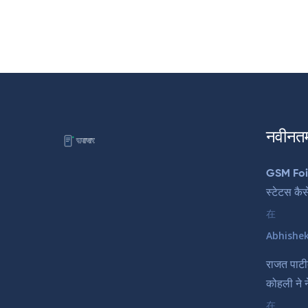
नवीनत
GSM Foil
स्टेटस कैस
在
Abhishe
राजत पाटी
कोहली ने न
在