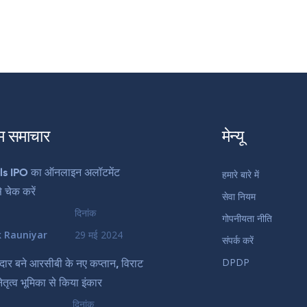
म समाचार
मेन्यू
s IPO का ऑनलाइन अलॉटमेंट
हमारे बारे में
े चेक करें
सेवा नियम
दिनांक
गोपनीयता नीति
k Rauniyar
29 मई 2024
संपर्क करें
DPDP
दार बने आरसीबी के नए कप्तान, विराट
ेतृत्व भूमिका से किया इंकार
दिनांक