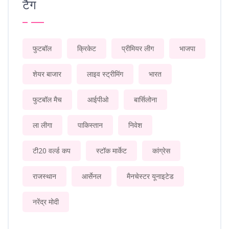
टैग
फुटबॉल
क्रिकेट
प्रीमियर लीग
भाजपा
शेयर बाजार
लाइव स्ट्रीमिंग
भारत
फुटबॉल मैच
आईपीओ
बार्सिलोना
ला लीगा
पाकिस्तान
निवेश
टी20 वर्ल्ड कप
स्टॉक मार्केट
कांग्रेस
राजस्थान
आर्सेनल
मैनचेस्टर यूनाइटेड
नरेंद्र मोदी