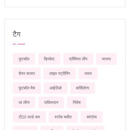
टैग
फुटबॉल
क्रिकेट
प्रीमियर लीग
भाजपा
शेयर बाजार
लाइव स्ट्रीमिंग
भारत
फुटबॉल मैच
आईपीओ
बार्सिलोना
ला लीगा
पाकिस्तान
निवेश
टी20 वर्ल्ड कप
स्टॉक मार्केट
कांग्रेस