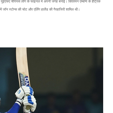
 यूईएफए चैंपियंस लीग के फाइनल में अपनी जगह बनाई। किलियन एम्बाप्पे के हैट्रिक
समें जॉन स्टोन्स की चोट और एर्लिंग हालैंड की गैरहाजिरी शामिल थी।